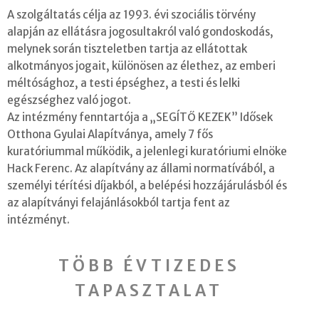
A szolgáltatás célja az 1993. évi szociális törvény
alapján az ellátásra jogosultakról való gondoskodás,
melynek során tiszteletben tartja az ellátottak
alkotmányos jogait, különösen az élethez, az emberi
méltósághoz, a testi épséghez, a testi és lelki
egészséghez való jogot.
Az intézmény fenntartója a „SEGÍTŐ KEZEK” Idősek
Otthona Gyulai Alapítványa, amely 7 fős
kuratóriummal működik, a jelenlegi kuratóriumi elnöke
Hack Ferenc. Az alapítvány az állami normatívából, a
személyi térítési díjakból, a belépési hozzájárulásból és
az alapítványi felajánlásokból tartja fent az
intézményt.
TÖBB ÉVTIZEDES
TAPASZTALAT