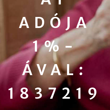
ADÓJA
1%-
ÁVAL:
1837219