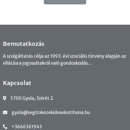
Bemutatkozás
A szolgáltatás célja az 1993. évi szociális törvény alapján az
ellátásra jogosultakról való gondoskodás...
Kapcsolat
5700 Gyula, Siórét 2.
gyula@segitokezekidosekotthona.hu
+3666361943