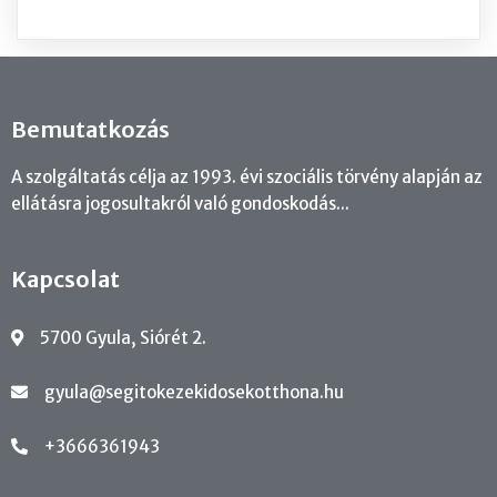
Bemutatkozás
A szolgáltatás célja az 1993. évi szociális törvény alapján az
ellátásra jogosultakról való gondoskodás...
Kapcsolat
5700 Gyula, Siórét 2.
gyula@segitokezekidosekotthona.hu
+3666361943